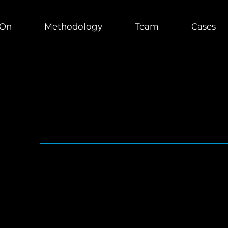
On
Methodology
Team
Cases
orporate
Compliance /
raining
ma de Compliance, o treinamento pode ser uma solução út
a equipe de Compliance da empresa. Nossas soluções a