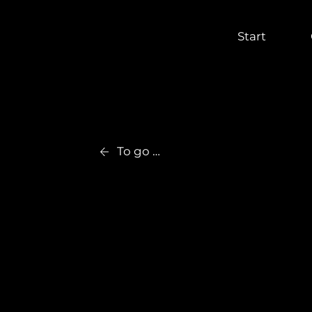
Start
C
To go back
T
Além de ser um dos pilares do Progra
colaboradores, como também a própri
incluindo: