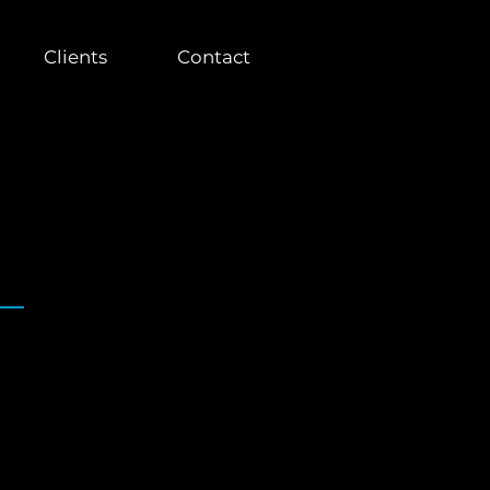
Clients
Contact
 LGPD
il para capacitar não só os
bordam uma variedade de tópicos,